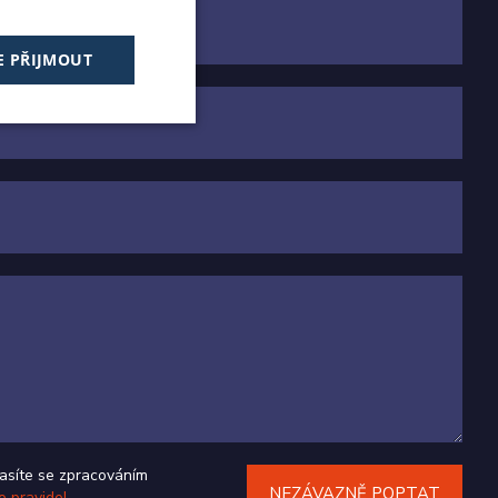
E PŘIJMOUT
Nezařazené
soubory
 soubory
 správa účtu. Webové
tím cookies pro jiné
asíte se zpracováním
o pravidel
.