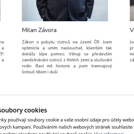
Milan Závora
V
na
Zákon o pobytu cizinců na území ČR. Jsem
Js
 a
optimista a umím naslouchat, klientům tak
pr
P,
dokážu lépe pomoci. Věnuji se především
mě
 a
zaměstnávání cizinců z třetích zemí a slučování
zá
rodin. Baví mě historie a jsem tramvajový
šotouš tělem i duší.
soubory cookies
nky používají soubory cookie a vaše osobní údaje pro účely webo
ových kampaní. Používáním našich webových stránek souhlasíte
 s našimi zásadami používání souborů cookie.
Více informací