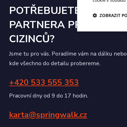
POTŘEBUJETE SPOLEH
ZOBRAZIT P
PARTNERA PRO ZAMĚ
Nezbytně nutn
CIZINCŮ?
soubory
Jsme tu pro vás. Poradíme vám na dálku nebo
kde všechno do detailu probereme.
Nezbytn
+420 533 555 353
Nezbytně nutné soubo
stránky nelze bez ne
Pracovní dny od 9 do 17 hodin.
Název
karta@springwalk.cz
li_gc