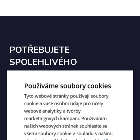
POTŘEBUJETE
SPOLEHLIVÉHO
PARTNERA PRO
ZAMĚSTNÁVÁNÍ
Používáme soubory cookies
Tyto webové stránky používají soubory
CIZINCŮ?
cookie a vaše osobní údaje pro účely
webové analytiky a tvorby
Jsme tu pro vás. Poradíme vám na dálku
marketingových kampaní. Používáním
nebo si domluvíme schůzku, kde všechno
našich webových stránek souhlasíte se
všemi soubory cookie v souladu s našimi
do detailu probereme.