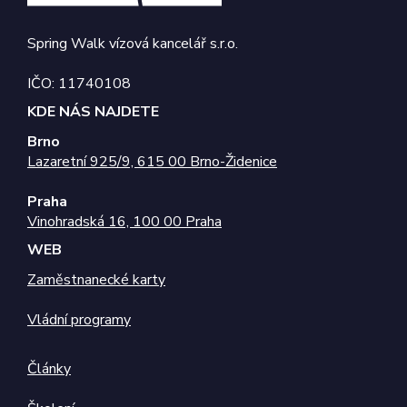
sekund
rozliše
lidmi a
roboty.
pro w
Spring Walk vízová kancelář s.r.o.
přínos
bylo 
podáv
IČO: 11740108
platné
o použ
KDE NÁS NAJDETE
jejich
webov
Brno
stránek
Lazaretní 925/9, 615 00 Brno-Židenice
CookieScriptConsent
5
Tento 
CookieScript
měsíců
cookie
.zamestnaneckekarty.cz
4
použív
Praha
týdny
služba
Cookie
Vinohradská 16, 100 00 Praha
Script
zapama
WEB
předvo
souhla
Zaměstnanecké karty
soubo
cookie
návště
Vládní programy
Je nut
banne
cookie
Cookie
Články
Script
fungov
správn