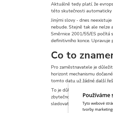
Aktuálně tedy platí, že evrop
této skutečnosti automaticky 
Jinými slovy - dnes neexistuje
nebude. Stejně tak ale nelze 
Směrnice 2001/55/ES počítá s
definitivního konce. Upravuje
Co to znamen
Pro zaměstnavatele je důležit
horizont mechanismu dočasné o
tomto datu už žádné další řeš
To je důležité jak pro personá
Používáme 
zbytečnou nejistotu mezi zamě
sledovat oficiální vývoj.
Tyto webové strá
tvorby marketing