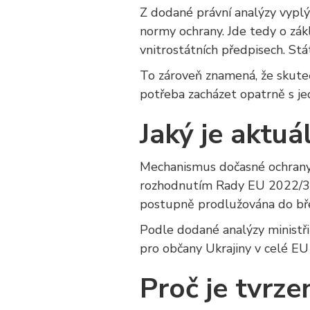
Z dodané právní analýzy vyplýv
normy ochrany. Jde tedy o zákl
vnitrostátních předpisech. Stá
To zároveň znamená, že skuteč
potřeba zacházet opatrně s jed
Jaký je aktu
Mechanismus dočasné ochrany
rozhodnutím Rady EU 2022/38
postupně prodlužována do bř
Podle dodané analýzy ministři
pro občany Ukrajiny v celé EU 
Proč je tvrze