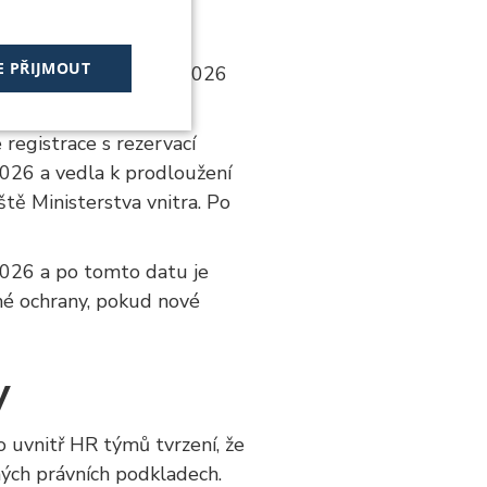
epublice
E PŘIJMOUT
rany platné do 31. 3. 2026
Nezařazené
 registrace s rezervací
soubory
2026 a vedla k prodloužení
tě Ministerstva vnitra. Po
2026 a po tomto datu je
né ochrany, pokud nové
 soubory
 správa účtu. Webové
y
o uvnitř HR týmů tvrzení, že
tím cookies pro jiné
ných právních podkladech.