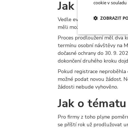
Jak probíhal
cookie v souladu
ZOBRAZIT P
Vedle evropského rámce je důl
měli možnost prodloužit si v 
Nezbytně nutn
Proces prodloužení měl dva kro
soubory
termínu osobní návštěvy na Mi
dočasné ochrany do 30. 9. 202
dokončení druhého kroku dojd
Pokud registrace neproběhla d
možné podat novou žádost. Ne
Nezbytn
žádosti nebude vyhověno.
Nezbytně nutné soubo
stránky nelze bez ne
Jak o tématu
Název
Pro firmy z toho plyne poměrn
li_gc
se příští rok už prodlužovat 