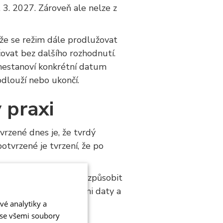
3. 2027. Zároveň ale nelze z
 že se režim dále prodlužovat
čovat bez dalšího rozhodnutí.
 nestanoví konkrétní datum
odlouží nebo ukončí.
 praxi
vrzené dnes je, že tvrdý
tvrzené je tvrzení, že po
neověřených zpráv může způsobit
ba pracovat s ověřenými daty a
vé analytiky a
 se všemi soubory