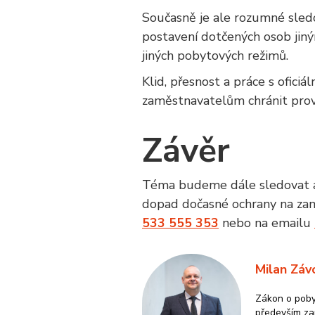
Současně je ale rozumné sledov
__cf_bm
postavení dotčených osob jiný
jiných pobytových režimů.
CookieScriptConse
Klid, přesnost a práce s oficiá
zaměstnavatelům chránit provo
udid
Závěr
Téma budeme dále sledovat a d
Název
Název
Poskytov
Název
dopad dočasné ochrany na zamě
Posky
Název
_cfuvid
Lead
.www.zam
Dom
533 555 353
nebo na emailu
_bra_perfor
_bra_target
.zame
_ga
bcookie
Micr
Milan Záv
Corp
.link
Zákon o poby
sid
.zame
především zam