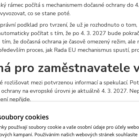
ský rámec počítá s mechanismem dočasné ochrany do 4. 
vyvozovat, co se stane poté.
 právní podklad pro tvrzení, že už je rozhodnuto o tom,
automaticky počítat s tím, že po 4. 3. 2027 bude pokra
 tím, že dočasná ochrana je časově omezený režim, ale
 především proces, jak Rada EU mechanismus spustí, pr
á pro zaměstnavatele v
é rozlišovat mezi potvrzenou informací a spekulací. Pot
chrany na evropské úrovni je aktuálně 4. 3. 2027. Nepo
ení nepřijde.
lní plánování, tak pro komunikaci uvnitř firmy. Šíření 
soubory cookies
stnanci i v HR procesech. Místo paniky je proto potře
nky používají soubory cookie a vaše osobní údaje pro účely webo
ových kampaní. Používáním našich webových stránek souhlasíte