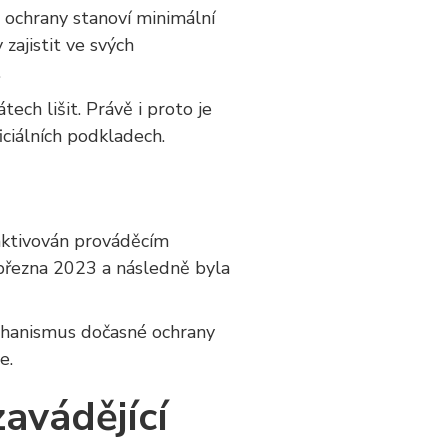
é ochrany stanoví minimální
zajistit ve svých
.
ch lišit. Právě i proto je
iciálních podkladech.
ktivován prováděcím
března 2023 a následně byla
echanismus dočasné ochrany
e.
zavádějící