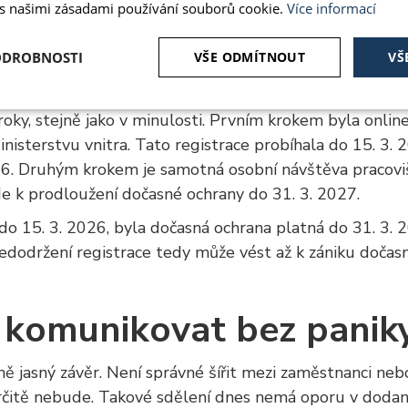
o prodloužení v České r
 s našimi zásadami používání souborů cookie.
Více informací
ODROBNOSTI
VŠE ODMÍTNOUT
VŠ
ežité i praktické nastavení v ČR. Držitelé dočasné och
České republice dočasnou ochranu do 31. 3. 2027.
é
Analytika
Marketing
Funkční soubory
ky, stejně jako v minulosti. Prvním krokem byla online
nisterstvu vnitra. Tato registrace probíhala do 15. 3. 
6. Druhým krokem je samotná osobní návštěva pracoviš
e k prodloužení dočasné ochrany do 31. 3. 2027.
o 15. 3. 2026, byla dočasná ochrana platná do 31. 3. 
dodržení registrace tedy může vést až k zániku dočas
ě nutné soubory
Analytika
Marketing
Funkční soubory
Nezařazené
ry cookie umožňují základní funkce webových stránek, jako je přihlášení uživatele a
zbytně nutných souborů cookie správně používat.
 komunikovat bez panik
Poskytovatel
/
Vyprší
Popis
Doména
ě jasný závěr. Není správné šířit mezi zaměstnanci neb
5
Používá se k ukládání souhlasu hostů s použi
LinkedIn Corporation
měsíců
než podstatné účely
.linkedin.com
určitě nebude. Takové sdělení dnes nemá oporu v doda
4