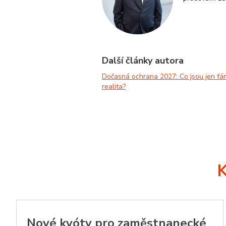
_ga_EMLGYEN5KN
lidc
Micr
Corp
.link
IDE
Goog
.doub
Další články autora
Dočasná ochrana 2027: Co jsou jen fám
SID
Goog
form
realita?
_gcl_au
Goog
.zame
test_cookie
Goog
.doub
sid
.sezn
Nové kvóty pro zaměstnanecké