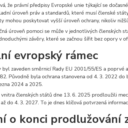
á, že právní předpisy Evropské unie týkající se dočasn
adní úroveň práv a standardů, které musí členské státy 
ty mohou poskytovat vyšší úroveň ochrany, nikoliv nižší
ná úroveň pomoci se může v jednotlivých členských státe
noduchými závěry, které se začnou šířit bez opory v of
ální evropský rámec
 byl zaveden směrnicí Rady EU 2001/55/ES a poprvé a
2. Původně byla ochrana stanovena od 4. 3. 2022 do 
ezna 2024 a 2025.
 vnitra členských států dne 13. 6. 2025 prodloužili m
až do 4. 3. 2027. To je dnes klíčová potvrzená informac
ní o konci prodlužování 