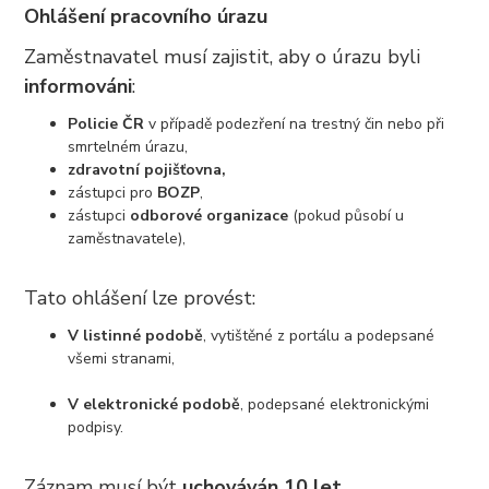
Ohlášení pracovního úrazu
Zaměstnavatel musí zajistit, aby o úrazu byli
informováni
:
Policie ČR
v případě podezření na trestný čin nebo při
smrtelném úrazu,
zdravotní pojišťovna,
zástupci pro
BOZP
,
zástupci
odborové organizace
(pokud působí u
zaměstnavatele),
Tato ohlášení lze provést:
V listinné podobě
, vytištěné z portálu a podepsané
všemi stranami,
V elektronické podobě
, podepsané elektronickými
podpisy.
Záznam musí být
uchováván 10 let
.