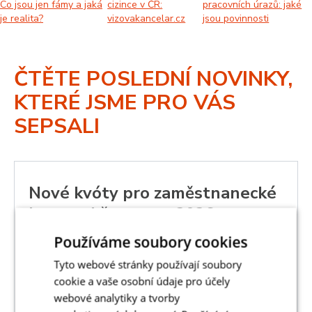
Co jsou jen fámy a jaká
cizince v ČR:
pracovních úrazů: jaké
je realita?
vizovakancelar.cz
jsou povinnosti
ČTĚTE POSLEDNÍ NOVINKY,
KTERÉ JSME PRO VÁS
SEPSALI
Nové kvóty pro zaměstnanecké
karty od července 2026
Používáme soubory cookies
8.6.2026
NOVINKY
Tyto webové stránky používají soubory
Od 1. července 2026 se zásadně mění systém kvót pro
cookie a vaše osobní údaje pro účely
zaměstnanecké karty. Jak novela nařízení vlády ovlivní
webové analytiky a tvorby