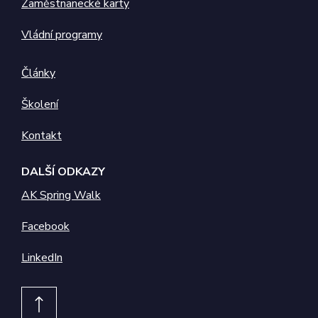
ale pokud je
Zaměstnanecké karty
nalezen jako
soubor cookie
relace, bude
Vládní programy
pravděpodobně
použit jako pro
správu stavu
relace.
Články
_gcl_au
2
Tento soubor
Google LLC
měsíce
cookie
.zamestnaneckekarty.cz
Školení
4
nastavuje
týdny
společnost
Doubleclick a
Kontakt
provádí
informace o
tom, jak
DALŠÍ ODKAZY
koncový
uživatel používá
webové stránky
AK Spring Walk
a jakoukoli
reklamu, kterou
koncový
Facebook
uživatel mohl
vidět před
návštěvou
LinkedIn
uvedeného
webu.
test_cookie
15
Tento soubor
Google LLC
minut
cookie
.doubleclick.net
nastavuje