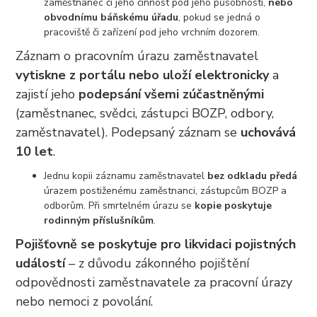
zaměstnanec či jeho činnost pod jeho působností,
nebo
obvodnímu báňskému úřadu
, pokud se jedná o
pracoviště či zařízení pod jeho vrchním dozorem.
Záznam o pracovním úrazu zaměstnavatel
vytiskne z portálu nebo uloží elektronicky
a
zajistí jeho
podepsání všemi zúčastněnými
(zaměstnanec, svědci, zástupci BOZP, odbory,
zaměstnavatel). Podepsaný záznam se
uchovává
10 let
.
Jednu kopii záznamu zaměstnavatel
bez odkladu předá
úrazem postiženému zaměstnanci, zástupcům BOZP a
odborům. Při smrtelném úrazu se
kopie poskytuje
rodinným příslušníkům
.
Pojišťovně se poskytuje pro likvidaci pojistných
událostí
– z důvodu zákonného pojištění
odpovědnosti zaměstnavatele za pracovní úrazy
nebo nemoci z povolání.