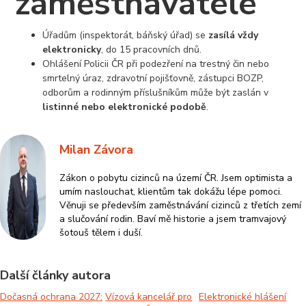
zaměstnavatele
Úřadům (inspektorát, báňský úřad) se
zasílá vždy
elektronicky
, do 15 pracovních dnů.
Ohlášení Policii ČR při podezření na trestný čin nebo
smrtelný úraz, zdravotní pojišťovně, zástupci BOZP,
odborům a rodinným příslušníkům může být zaslán v
listinné nebo elektronické podobě
.
Milan Závora
Zákon o pobytu cizinců na území ČR. Jsem optimista a
umím naslouchat, klientům tak dokážu lépe pomoci.
Věnuji se především zaměstnávání cizinců z třetích zemí
a slučování rodin. Baví mě historie a jsem tramvajový
šotouš tělem i duší.
Další články autora
Dočasná ochrana 2027:
Vízová kancelář pro
Elektronické hlášení