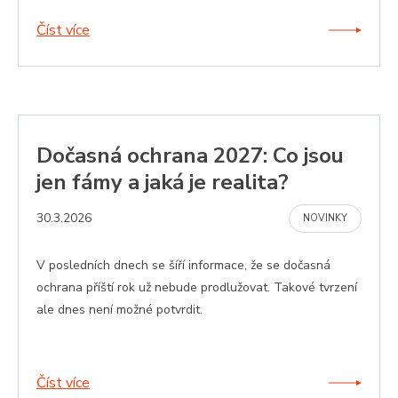
Číst více
Nezbytně nutné soubory
Analytika
Marketing
Funkční soubory
Dočasná ochrana 2027: Co jsou
Nezařazené soubory
jen fámy a jaká je realita?
Nezbytně nutné soubory cookie umožňují základní
funkce webových stránek, jako je přihlášení
30.3.2026
NOVINKY
uživatele a správa účtu. Webové stránky nelze bez
nezbytně nutných souborů cookie správně používat.
Poskytovatel
/
V posledních dnech se šíří informace, že se dočasná
Název
Vyprší
Popis
Doména
ochrana příští rok už nebude prodlužovat. Takové tvrzení
li_gc
5
Použív
LinkedIn Corporation
ale dnes není možné potvrdit.
měsíců
ukládá
.linkedin.com
4
souhla
týdny
hostů 
použit
cookie
jiné ne
Číst více
podsta