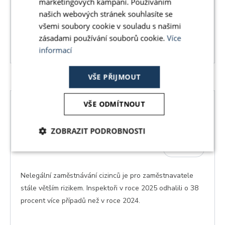
nábor cizinců? Připravte svou firmu včas.
marketingových kampaní. Používáním
našich webových stránek souhlasíte se
všemi soubory cookie v souladu s našimi
zásadami používání souborů cookie.
Více
Číst více
informací
VŠE PŘIJMOUT
VŠE ODMÍTNOUT
Nelegální práce cizinců: Přibývá
kontrol i chyb firem
ZOBRAZIT PODROBNOSTI
26.5.2026
NOVINKY
Nezbytně
Analytika
Marketing
nutné
soubory
Nelegální zaměstnávání cizinců je pro zaměstnavatele
stále větším rizikem. Inspektoři v roce 2025 odhalili o 38
procent více případů než v roce 2024.
Funkční soubory
Nezařazené
soubory