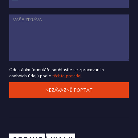
reklamu, kterou
koncový
uživatel mohl
vidět před
návštěvou
uvedeného
webu.
SID
1 den
Toto je velmi
Google LLC
běžný název
form.simpleshop.cz
souboru cookie,
ale pokud je
nalezen jako
soubor cookie
relace, bude
pravděpodobně
Odesláním formuláře souhlasíte se zpracováním
použit jako pro
osobních údajů podle
těchto pravidel
.
správu stavu
relace.
_gcl_au
2
Tento soubor
Google LLC
měsíce
cookie
.zamestnaneckekarty.cz
4
nastavuje
týdny
společnost
Doubleclick a
provádí
informace o
tom, jak
koncový
uživatel používá
webové stránky
a jakoukoli