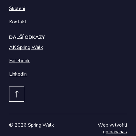
použit jako pro
správu stavu
Školení
relace.
Kontakt
DALŠÍ ODKAZY
AK Spring Walk
Facebook
LinkedIn
©
2026
Spring Walk
Web vytvořili
go bananas