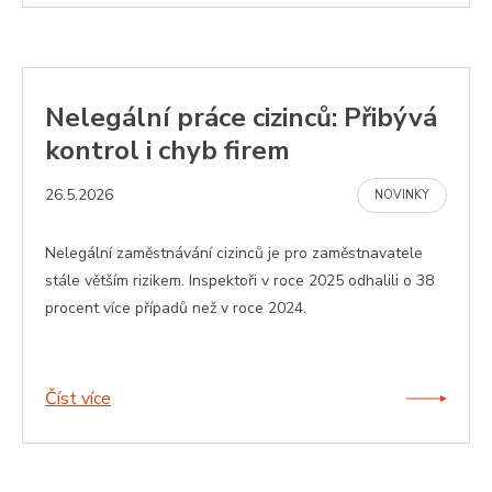
Poskytovatel
/
Název
Vyprší
Popis
Doména
li_gc
5
Použív
LinkedIn Corporation
měsíců
ukládá
.linkedin.com
4
souhla
týdny
hostů 
Nelegální práce cizinců: Přibývá
použit
cookie
kontrol i chyb firem
jiné ne
podsta
účely
26.5.2026
NOVINKY
__cf_bm
29
Tento 
Cloudflare Inc.
minut
cookie
.linkedin.com
59
použív
Nelegální zaměstnávání cizinců je pro zaměstnavatele
sekund
rozliše
lidmi a
stále větším rizikem. Inspektoři v roce 2025 odhalili o 38
roboty.
procent více případů než v roce 2024.
pro w
přínos
bylo 
podáv
platné
o použ
Číst více
jejich
webov
stránek
CookieScriptConsent
5
Tento 
CookieScript
měsíců
cookie
.zamestnaneckekarty.cz