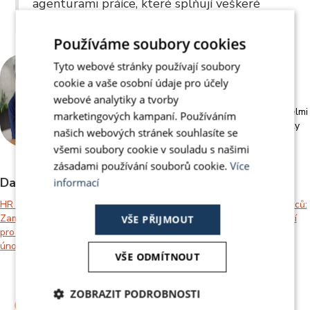
agenturami práíce, které splňují veškeré
požadavky, jež na ně klade zákon.
Používáme soubory cookies
Tyto webové stránky používají soubory
Viktor Nastyč
cookie a vaše osobní údaje pro účely
Jsem vždy připraven pomoci zákazníkům s jejich
webové analytiky a tvorby
problémy. Pracovitost až houževnatost jsou pro mě velmi
marketingových kampaní. Používáním
důležité, stejně jako to, aby zájmy zákazníka vždy stály
našich webových stránek souhlasíte se
na prvním místě.
všemi soubory cookie v souladu s našimi
zásadami používání souborů cookie.
Více
Další články autora
informací
HR alert:
Nábor cizinců: Jak se
Mýty o náboru cizinců:
Zaměstnanecké karty
připravit na konec
Přímé zaměstnávání
VŠE PŘIJMOUT
pro PESEL řešte do
dočasné ochrany?
není snadné
února!
VŠE ODMÍTNOUT
ZOBRAZIT PODROBNOSTI
ČTĚTE POSLEDNÍ NOVINKY,