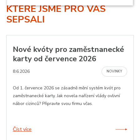
KTERÉ JSME PRO VÁS
Nezbytně
Analytika
Marketing
nutné
SEPSALI
soubory
Funkční soubory
Nezařazené
soubory
Nové kvóty pro zaměstnanecké
karty od července 2026
8.6.2026
NOVINKY
Od 1. července 2026 se zásadně mění systém kvót pro
Nezbytně nutné soubory
Analytika
zaměstnanecké karty. Jak novela nařízení vlády ovlivní
Marketing
Funkční soubory
nábor cizinců? Připravte svou firmu včas.
Nezařazené soubory
Nezbytně nutné soubory cookie umožňují základní
funkce webových stránek, jako je přihlášení
Číst více
uživatele a správa účtu. Webové stránky nelze bez
nezbytně nutných souborů cookie správně používat.