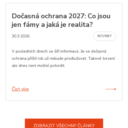
4
použív
týdny
služba
Cookie
Script
Dočasná ochrana 2027: Co jsou
zapama
předvo
jen fámy a jaká je realita?
souhla
soubo
cookie
30.3.2026
návště
NOVINKY
Je nut
banne
cookie
V posledních dnech se šíří informace, že se dočasná
Cookie
Script
ochrana příští rok už nebude prodlužovat. Takové tvrzení
fungov
správn
ale dnes není možné potvrdit.
udid
.zamestnaneckekarty.cz
4
Tento 
týdny
se pou
2 dny
jedine
identif
Číst více
zařízen
mají př
webov
stránce
sledov
použív
zlepšil
uživat
zkušen
ZOBRAZIT VŠECHNY ČLÁNKY