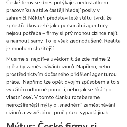
České firmy se dnes potýkají s nedostatkem
pracovníků a stále častěji hledají posily v
zahraničí. Někteří představitelé státu tvrdí, že
zprostředkovatelé jako personální agentury
nejsou potřeba – firmy si prý mohou cizince najít
a najmout samy. To je však zjednodušené. Realita
je mnohem složitější.
Musíme si nejdříve uvědomit, že zde máme 2
způsoby zaměstnávání cizinců. Napřímo, nebo
prostřednictvím dočasného přidělení agenturou
práce. Napřímo lze opět dvojím způsobem a to s
využitím odborné pomoci, nebo jak se říká “po
vlastní ose”. V tomto článku rozebereme
nejrozšířenější mýty o „snadném“ zaměstnávání
cizinců a vysvětlíme, proč praxe vypadá jinak.
Mýtus: České firmy si