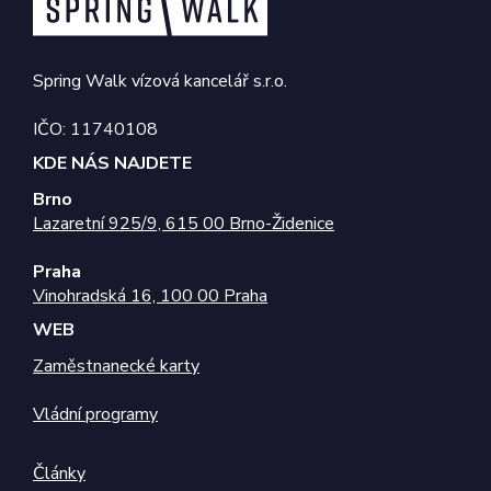
reklamu, kterou
koncový
uživatel mohl
vidět před
návštěvou
Spring Walk vízová kancelář s.r.o.
uvedeného
webu.
IČO: 11740108
test_cookie
15
Tento soubor
Google LLC
minut
cookie
.doubleclick.net
KDE NÁS NAJDETE
nastavuje
společnost
Brno
DoubleClick
(kterou vlastní
Lazaretní 925/9, 615 00 Brno-Židenice
společnost
Google), aby
zjistila, zda
Praha
prohlížeč
návštěvníka
Vinohradská 16, 100 00 Praha
webu
podporuje
WEB
soubory cookie.
Zaměstnanecké karty
sid
.seznam.cz
4
Toto je velmi
týdny
běžný název
2 dny
souboru cookie,
Vládní programy
ale pokud je
nalezen jako
soubor cookie
relace, bude
Články
pravděpodobně