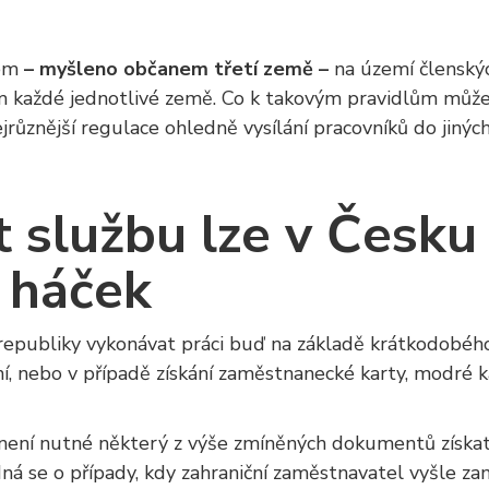
cem
– myšleno občanem třetí země –
na území členský
m každé jednotlivé země. Co k takovým pravidlům může
ejrůznější regulace ohledně vysílání pracovníků do jiný
službu lze v Česku i
 háček
republiky vykonávat práci buď na základě krátkodobého
í, nebo v případě získání zaměstnanecké karty, modré 
ré není nutné některý z výše zmíněných dokumentů získa
dná se o případy, kdy zahraniční zaměstnavatel vyšle zamě