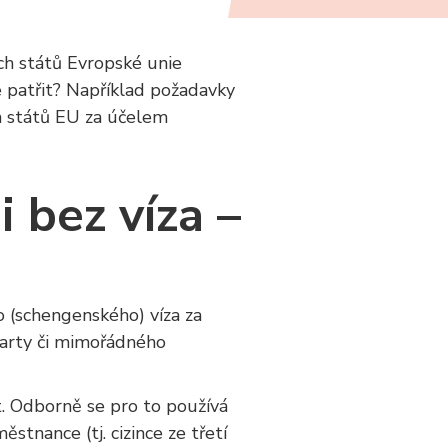
ch států Evropské unie
 patřit? Například požadavky
ch států EU za účelem
 bez víza –
 (schengenského) víza za
karty či mimořádného
t. Odborně se pro to používá
stnance (tj. cizince ze třetí