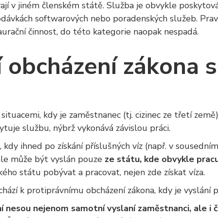
ají v jiném členském státě. Služba je obvykle poskytová
dodávkách softwarových nebo poradenských služeb. Prav
aurační činnost, do této kategorie naopak nespadá.
í obcházení zákona 
situacemi, kdy je zaměstnanec (tj. cizinec ze třetí země
tuje službu, nýbrž vykonává závislou práci.
 kdy ihned po získání příslušných víz (např. v sousední
ale může být vyslán pouze
ze státu, kde obvykle prac
kého státu pobývat a pracovat, nejen zde získat víza.
hází k protiprávnímu obcházení zákona, kdy je vyslání 
 nesou nejenom samotní vyslaní zaměstnanci, ale i č