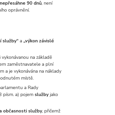
y nepřesáhne 90 dnů
, není
ího oprávnění.
í služby“
a
„výkon závislé
ci vykonávanou na základě
em zaměstnavatele a plní
m a je vykonávána na náklady
hodnutém místě.
 parlamentu a Rady
 3 písm. a) pojem
služby
jako
a občasnosti služby
, přičemž