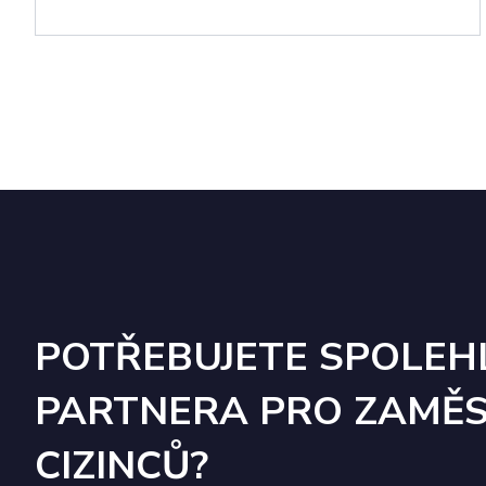
_bra_perfor
_bra_target
.zame
_ga
bcookie
Micr
Corp
.link
sid
.zame
_ga_EMLGYEN5KN
lidc
Micr
Corp
.link
IDE
Goog
.doub
SID
Goog
form
POTŘEBUJETE SPOLEH
_gcl_au
Goog
.zame
PARTNERA PRO ZAMĚ
CIZINCŮ?
test_cookie
Goog
.doub