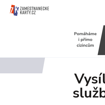
Vysí
služb