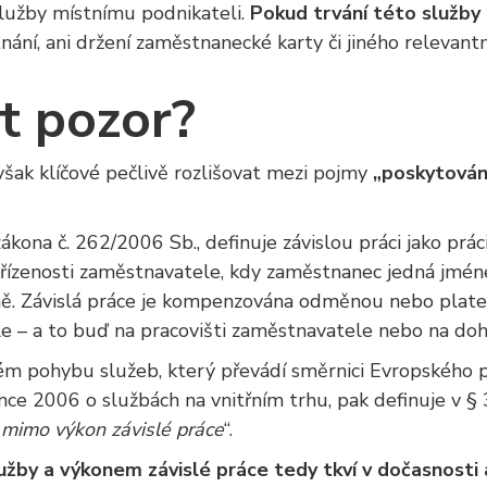
lužby místnímu podnikateli.
Pokud
trvání této služb
ání, ani držení zaměstnanecké karty či jiného relevantn
át pozor?
však klíčové pečlivě rozlišovat mezi pojmy
„poskytován
ákona č. 262/2006 Sb., definuje závislou práci jako prá
řízenosti zaměstnavatele, kdy zaměstnanec jedná jmén
ě. Závislá práce je kompenzována odměnou nebo plate
 – a to buď na pracovišti zaměstnavatele nebo na do
ném pohybu služeb, který převádí směrnici Evropského
ce 2006 o službách na vnitřním trhu, pak definuje v §
 mimo výkon závislé práce
“.
žby a výkonem závislé práce tedy tkví v dočasnosti 