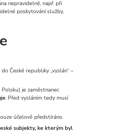
na nepravidelně, např. při
idelné poskytování služby,
se
) do České republiky „vyslán“ –
m Polsku) je zaměstnanec
uje
. Před vysláním tedy musí
pouze účelově předstíráno.
eské subjekty, ke kterým byl