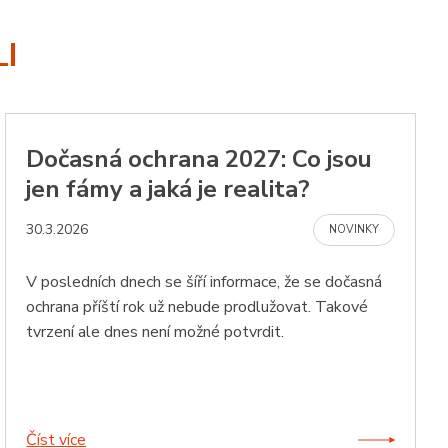
 správa účtu. Webové
I
tím cookies pro jiné
Dočasná ochrana 2027: Co jsou
zi lidmi a roboty.
jen fámy a jaká je realita?
vat platné zprávy o
30.3.2026
NOVINKY
cript.com k
y cookie
okie-Script.com
V posledních dnech se šíří informace, že se dočasná
ochrana příští rok už nebude prodlužovat. Takové
ci zařízení, která
používání a zlepšila
tvrzení ale dnes není možné potvrdit.
Popis
Číst více
lů napříč relacemi k