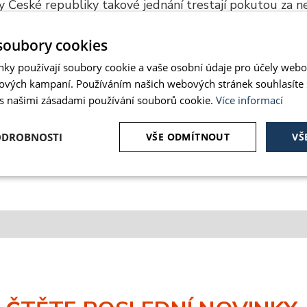
y České republiky takové jednání trestají pokutou za ne
vníka. Cizinec může být vyhoštěn se zákazem vstupu na
soubory cookies
e být náročná disciplína. Věříme, že vám náš článek p
nky používají soubory cookie a vaše osobní údaje pro účely webo
ových kampaní. Používáním našich webových stránek souhlasíte
axi. Pokud byste potřebovali pomocnou ruku profíků, ne
 s našimi zásadami používání souborů cookie.
Více informací
ringwalk.cz
ODROBNOSTI
VŠE ODMÍTNOUT
VŠ
é
Analytika
Marketing
Funkční soubory
ě nutné soubory
Analytika
Marketing
Funkční soubory
Nezařazené