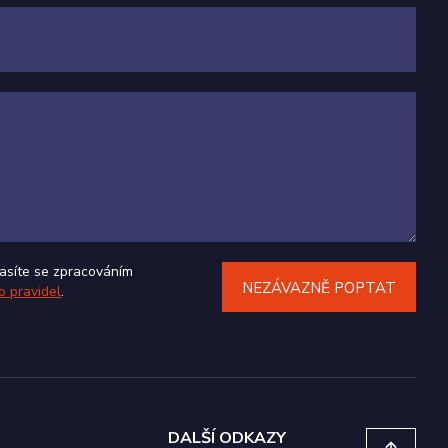
 nalezen jako
 pro správu stavu
asíte se zpracováním
o pravidel
.
DALŠÍ ODKAZY