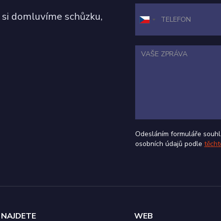
am.cz
4
Toto je velmi běžný název souboru cookie, ale pokud je
 si domluvíme schůzku,
týdny
soubor cookie relace, bude pravděpodobně použit jako
2 dny
relace.
Odesláním formuláře souhl
osobních údajů podle
těcht
 NAJDETE
WEB