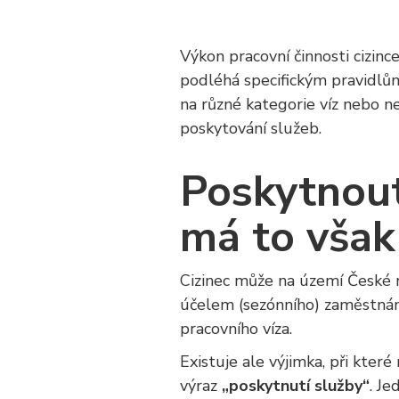
Výkon pracovní činnosti cizin
podléhá specifickým pravidlů
na různé kategorie víz nebo n
poskytování služeb.
Poskytnout 
má to však
Cizinec může na území České 
účelem (sezónního) zaměstnán
pracovního víza.
Existuje ale výjimka, při kte
výraz
„poskytnutí služby“
. Je