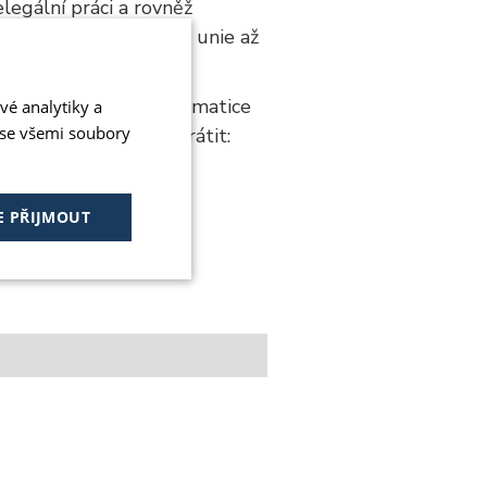
legální práci a rovněž
 území celé Evropské unie až
omohl se v této problematice
vé analytiky a
 se všemi soubory
váhejte se na nás obrátit:
E PŘIJMOUT
Nezařazené
soubory
 soubory