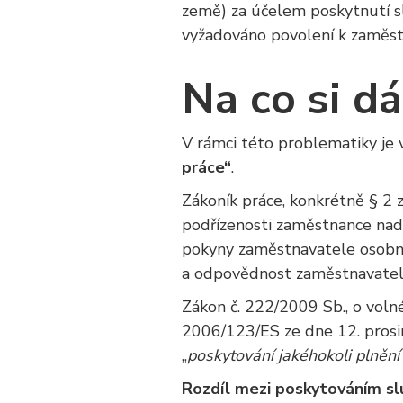
země) za účelem poskytnutí s
vyžadováno povolení k zaměstn
Na co si d
V rámci této problematiky je 
práce“
.
Zákoník práce, konkrétně § 2 z
podřízenosti zaměstnance nad
pokyny zaměstnavatele osobn
a odpovědnost zaměstnavatele
Zákon č. 222/2009 Sb., o vol
2006/123/ES ze dne 12. prosin
„
poskytování jakéhokoli plnění
Rozdíl mezi poskytováním slu