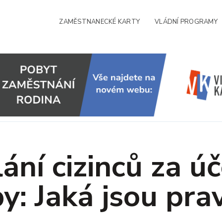
ZAMĚSTNANECKÉ KARTY
VLÁDNÍ PROGRAMY
lání cizinců za ú
y: Jaká jsou pra