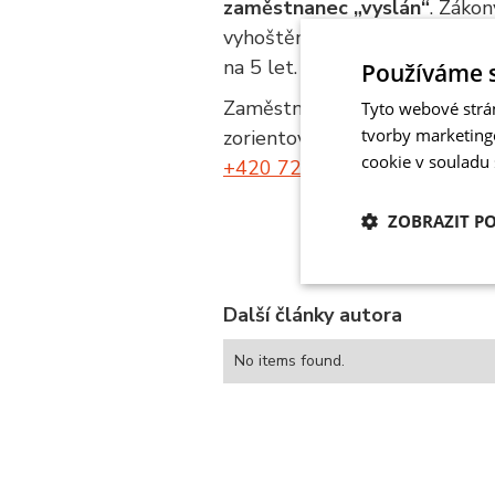
zaměstnanec „vyslán“
. Zákon
vyhoštěním nelegálního praco
na 5 let.
Používáme 
Zaměstnávání cizinců v ČR můž
Tyto webové strá
tvorby marketing
zorientovat a usnadnit vám pr
cookie v souladu
+420 720 062 007
|
karta@sp
ZOBRAZIT P
Nezbytně nutn
soubory
Další články autora
No items found.
Nezbytn