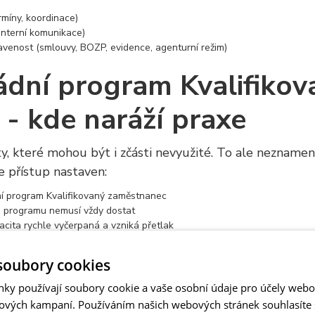
rmíny, koordinace)
interní komunikace)
ravenost (smlouvy, BOZP, evidence, agenturní režim)
ládní program Kvalifikov
- kde naráží praxe
y, které mohou být i zčásti nevyužité. To ale neznamená
 je přístup nastaven:
dní program Kvalifikovaný zaměstnanec
do programu nemusí vždy dostat
cita rychle vyčerpaná a vzniká přetlak
 jediné - počítat s časem, plánovat dopředu a vybrat 
soubory cookies
ru a personálním možnostem.
nky používají soubory cookie a vaše osobní údaje pro účely webo
ré firmy nábor z Filipín 
ových kampaní. Používáním našich webových stránek souhlasíte