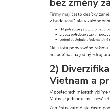
bez změny z
Firmy mají často desítky zamě
v budoucnu”, ale v každodenn
HR potřebuje jistotu pro nábor
provoz potřebuje stabilní počet l
vedení potřebuje předvídatelný 
Nejistota pobytového režimu se
nespoléhat na jediný zdroj prac
2) Diverzifik
Vietnam a pr
V posledních měsících vidíme v
Motiv je jednoduchý - nesázet 
Zaměstnavatelé ale často podc