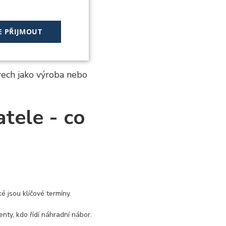
E PŘIJMOUT
Nezařazené
soubory
rech jako výroba nebo
atele - co
 soubory
 správa účtu. Webové
é jsou klíčové termíny.
tím cookies pro jiné
nty, kdo řídí náhradní nábor.