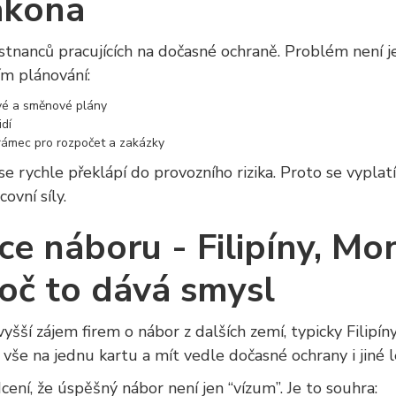
ákona
stnanců pracujících na dočasné ochraně. Problém není j
ím plánování:
ové a směnové plány
idí
rámec pro rozpočet a zakázky
 rychle překlápí do provozního rizika. Proto se vyplat
ovní síly.
ace náboru - Filipíny, Mo
oč to dává smysl
yšší zájem firem o nábor z dalších zemí, typicky Filip
vše na jednu kartu a mít vedle dočasné ochrany i jiné l
ení, že úspěšný nábor není jen “vízum”. Je to souhra: