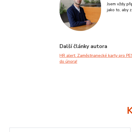
Jsem vždy při
_ga_EMLGYEN5KN
jako to, aby 
lidc
Micr
Corp
.link
IDE
Goog
.doub
SID
Goog
Další články autora
form
HR alert: Zaměstnanecké karty pro PE
do února!
_gcl_au
Goog
.zame
test_cookie
Goog
.doub
sid
.sezn