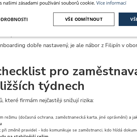
 s našimi zásadami používání souborů cookie.
Více informací
opakující se důvody:
ODROBNOSTI
VŠE ODMÍTNOUT
VŠ
 vyřeší” v rámci stávajících zdrojů (zejména u dočasné ochrany)
ozní prostředí je připravené na angličtinu
 náborovým modelům
é
Analytika
Marketing
Funkční soubory
nboarding dobře nastavený, je ale nábor z Filipín v obo
checklist pro zaměstnav
ližších týdnech
ě nutné soubory
Analytika
Marketing
Funkční soubory
Nezařazené
ry cookie umožňují základní funkce webových stránek, jako je přihlášení uživatele a
které firmám nejčastěji snižují rizika:
zbytně nutných souborů cookie správně používat.
Poskytovatel
/
Vyprší
Popis
Doména
kém režimu (dočasná ochrana, zaměstnanecká karta, jiné oprávnění) a jak
u
5
Používá se k ukládání souhlasu hostů s použi
LinkedIn Corporation
měsíců
než podstatné účely
.linkedin.com
t při změně pravidel - kdo komunikuje se zaměstnanci, kdo hlídá dokume
4
u na stabilnější režim