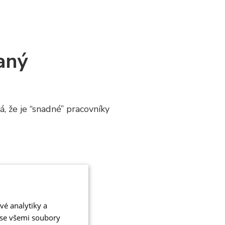
aný
, že je “snadné” pracovníky
takovou cestu, která
vé analytiky a
odkládají
 se všemi soubory