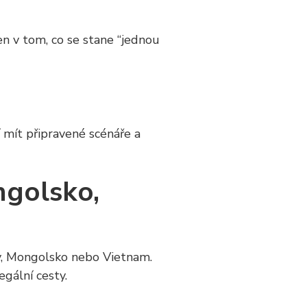
en v tom, co se stane “jednou
í mít připravené scénáře a
ngolsko,
íny, Mongolsko nebo Vietnam.
egální cesty.