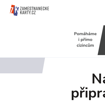
Ná
připr