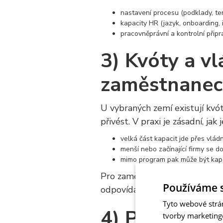
nastavení procesu (podklady, te
kapacity HR (jazyk, onboarding, 
pracovněprávní a kontrolní přip
3) Kvóty a v
zaměstnanec 
U vybraných zemí existují kvót
přivést. V praxi je zásadní, jak
velká část kapacit jde přes vlá
menší nebo začínající firmy se 
mimo program pak může být kapa
Pro zaměstnavatele to znamená
Používáme 
odpovídá velikosti firmy, obo
Tyto webové strá
4) Proč někte
tvorby marketing