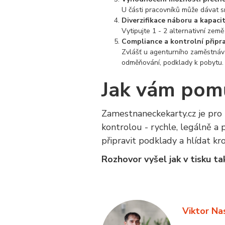
U části pracovníků může dávat s
__cf_bm
Diverzifikace náboru a kapaci
Vytipujte 1 - 2 alternativní země
Compliance a kontrolní připr
CookieScriptConse
Zvlášť u agenturního zaměstnává
odměňování, podklady k pobytu.
Jak vám pom
udid
Zamestnaneckekarty.cz je pro 
kontrolou - rychle, legálně a
připravit podklady a hlídat kro
Název
Název
Poskytov
Název
Posky
Název
_cfuvid
Lead
.www.zam
Dom
Rozhovor vyšel jak v tisku t
_bra_perfor
_bra_target
.zame
_ga
bcookie
Micr
Corp
.link
Viktor Na
sid
.zame