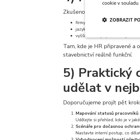
cookie v souladu
Zkušenost z praxe ukazuje tři 
ZOBRAZIT P
firmy stále věří, že se “to nějak
jazyková bariéra - ne každé prov
vyšší náklady oproti dřívějším
Nezbytně nutn
soubory
Tam, kde je HR připravené a o
stavebnictví reálně funkční.
5) Praktický 
udělat v nejb
Nezbytn
Nezbytně nutné soubo
Doporučujeme projít pět kroků, 
stránky nelze bez ne
Mapování statusů pracovníků
Název
Udělejte si přehled, kdo je v ja
Scénáře pro dočasnou ochran
li_gc
Nastavte interní postup, co děla
Vyhodnocení možností přechod